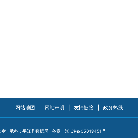
网站地图
|
网站声明
|
友情链接
|
政务热线
公室
承办：平江县数据局
备案：
湘ICP备05013451号