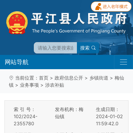
搜索
网站导航
当前位置：
首页
>
政府信息公开
>
乡镇街道
>
梅仙
镇
>
业务事项
>
涉农补贴
索 引 号：
发布机构：梅
生成日期：
102/2024-
仙镇
2024-01-02
2355780
11:59:42.0