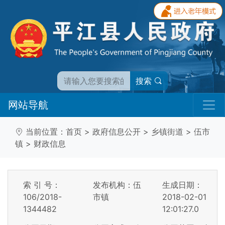
搜索
网站导航
当前位置：
首页
>
政府信息公开
>
乡镇街道
>
伍市
镇
>
财政信息
索 引 号：
发布机构：伍
生成日期：
106/2018-
市镇
2018-02-01
1344482
12:01:27.0