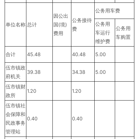
公务用车费
因公出
公务接待
公务用
单位名称
总计
国(境)
公务用
费
车运行
费用
车购置
维护费
合计
45.48
40.48
5.00
伍市镇政
39.38
34.38
5.00
府机关
伍市镇财
1.20
1.20
政所
伍市镇社
会保障和
0.40
0.40
民政事务
管理站