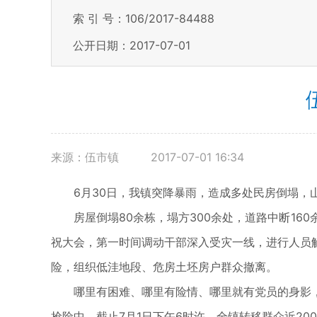
索 引 号：106/2017-84488
公开日期：2017-07-01
来源：伍市镇
2017-07-01 16:34
6月30日，我镇突降暴雨，造成多处民房倒塌，
房屋倒塌80余栋，塌方300余处，道路中断16
祝大会，第一时间调动干部深入受灾一线，进行人员
险，组织低洼地段、危房土坯房户群众撤离。
哪里有困难、哪里有险情、哪里就有党员的身影
抢险中。截止7月1日下午6时许，全镇转移群众近20