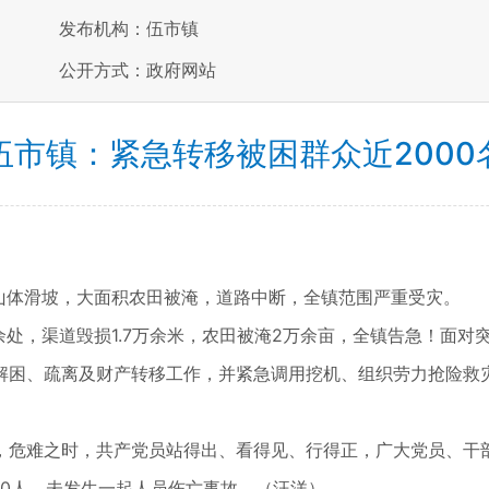
发布机构：伍市镇
公开方式：政府网站
伍市镇：紧急转移被困群众近2000
山体滑坡，大面积农田被淹，道路中断，全镇范围严重受灾。
0余处，渠道毁损1.7万余米，农田被淹2万余亩，全镇告急！面
解困、疏离及财产转移工作，并紧急调用挖机、组织劳力抢险救
，危难之时，共产党员站得出、看得见、行得正，广大党员、干
00人，未发生一起人员伤亡事故。（汪洋）