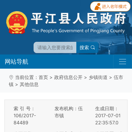
搜索
网站导航
当前位置：
首页
>
政府信息公开
>
乡镇街道
>
伍市
镇
>
其他信息
索 引 号：
发布机构：伍
生成日期：
106/2017-
市镇
2017-07-01
84489
22:35:57.0