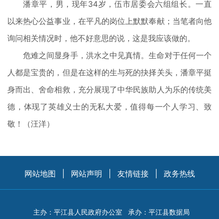
潘章平，男，现年34岁，伍市居委会六组组长。一直
以来热心公益事业，在平凡的岗位上默默奉献；当笔者向他
询问相关情况时，他不好意思的说，这是我应该做的。
危难之间显身手，洪水之中见真情。生命对于任何一个
人都是宝贵的，但是在这样的生与死的抉择关头，潘章平挺
身而出、舍命相救，充分展现了中华民族助人为乐的传统美
德，体现了英雄义士的无私大爱，值得每一个人学习、致
敬！（汪洋）
网站地图
|
网站声明
|
友情链接
|
政务热线
主办：平江县人民政府办公室
承办：平江县数据局