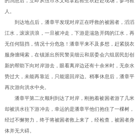
的消息后，立即从伍市水文站拿起救生衣赶赴现场，参与救
人。
到达地点后，潘章平发现对岸正在呼救的被困者，滔滔
江水，滚滚洪浪，一旦被冲走，下游是湍急开阔的江水，再
无任何阻挡，情况十分危急！潘章平来不及多想，赶紧脱衣
服身缠绳索，在镇派出所民警吴细云和居委会六组居民彭创
新的帮助下向对岸游去，眼看离岸边还有十余米时，无奈水
势过大，未能再靠近，只能退回岸边。稍事休息后，潘章平
再次游向洪水中央。
潘章平第二次顺利到达了对岸，刚抱着被困者游了几米
却被洪水往下游冲去，幸运的是潘章平他们抱住了一棵树，
经过不懈努力，终于将被困者救上来了，经检查，被困者身
体并无大碍。