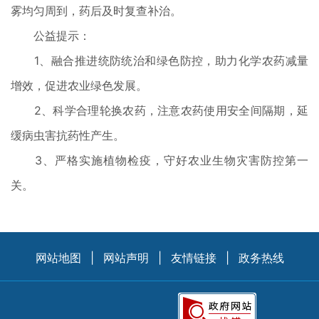
雾均匀周到，药后及时复查补治。
公益提示：
1、融合推进统防统治和绿色防控，助力化学农药减量
增效，促
进农业绿色发展。
2、科学合理轮换农药，注意农药使用安全间隔期，延
缓病虫害
抗药性产生。
3、严格实施植物检疫，守好农业生物灾害防控第一
关。
网站地图
|
网站声明
|
友情链接
|
政务热线