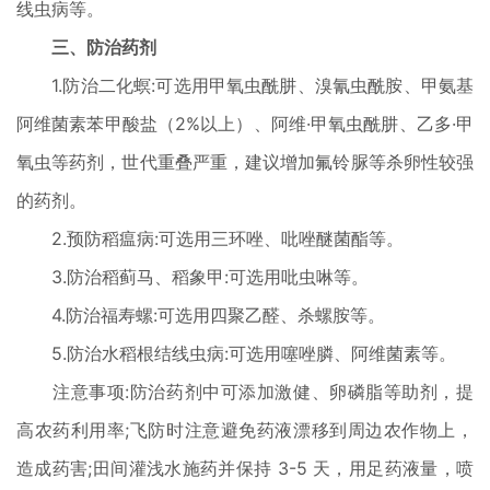
线虫病等。
三、防治药剂
1.防治二化螟:可选用甲氧虫酰肼、溴氰虫酰胺、甲氨基
阿维菌
素苯甲酸盐（2%以上）、阿维·甲氧虫酰肼、乙多·甲
氧虫等药剂，世代重叠严重，建议增加氟铃脲等杀卵性较强
的药剂。
2.预防稻瘟病:可选用三环唑、吡唑醚菌酯等。
3.防治稻蓟马、稻象甲:可选用吡虫啉等。
4.防治福寿螺:可选用四聚乙醛、杀螺胺等。
5.防治水稻根结线虫病:可选用噻唑膦、阿维菌素等。
注意事项:防治药剂中可添加激健、卵磷脂等助剂，提
高农药利
用率;
飞防时注意避免药液漂移到周边农作物上，
造成药害;田间灌浅水施药并保持 3-5 天，用足药液量，喷