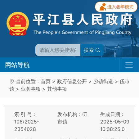
搜索
网站导航
当前位置：
首页
>
政府信息公开
>
乡镇街道
>
伍市
镇
>
业务事项
>
其他事项
索 引 号：
发布机构：伍
生成日期：
106/2025-
市镇
2025-05-09
2354028
10:38:25.0