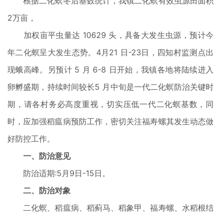
根据二化螟冬后基数统计，我镇二化螟有效虫源田面积
2万亩，
加权亩平虫量达 10629 头，具备大发生虫源，预计今
年二化螟呈大发生态势。4月21 日-23日，四知村监测点出
现蛾高峰。另预计 5 月 6-8 日开始，我镇各地将陆续进入
卵孵盛期，持续时间较长5 月中旬是一代二化螟防治关键时
期，请各村务必高度重视，切实压低一代二化螟基数，同
时，应加强稻瘟病预防工作，密切关注福寿螺其发生动态做
好防控工作。
一、防治意见
防治适期:5月9日-15日。
二、防治对象
二化螟、稻瘟病、稻蓟马、稻象甲、福寿螺、水稻根结