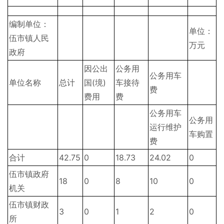
编制单位：
单位：
伍市镇人民
万元
政府
因公出
公务用
公务用车
单位名称
总计
国(境)
车接待
费
费用
费
公务用车
公务用
运行维护
车购置
费
合计
42.75
0
18.73
24.02
0
伍市镇政府
18
0
8
10
0
机关
伍市镇财政
3
0
1
2
0
所