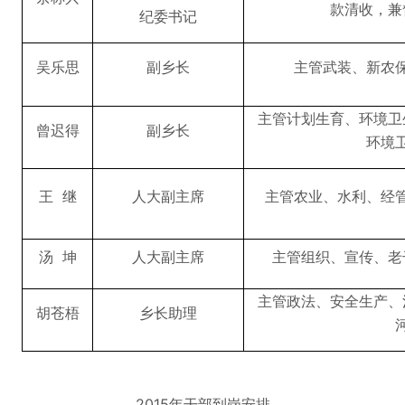
款清收，兼
纪委书记
吴乐思
副乡长
主管武装、新农
主管计划生育、环境卫
曾迟得
副乡长
环境
王 继
人大副主席
主管农业、水利、经
汤 坤
人大副主席
主管组织、宣传、老
主管政法、安全生产、
胡苍梧
乡长助理
2015年干部到岗安排