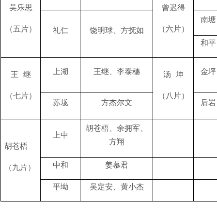
吴乐思
曾迟得
南塘
（五片）
（六片）
礼仁
饶明球、方抚如
和平
上湖
王继、李泰穗
金坪
王 继
汤 坤
（七片）
（八片）
苏垅
方杰尔文
后岩
胡苍梧、余拥军、
上中
方翔
胡苍梧
中和
姜慕君
（九片）
平坳
吴定安、黄小杰