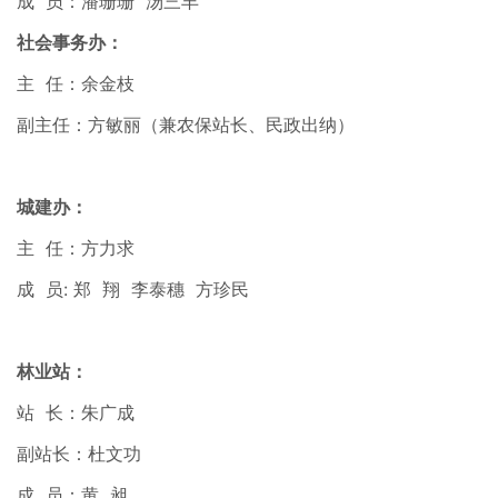
成 员：潘珊珊 汤三丰
社会事务办：
主 任：余金枝
副主任：方敏丽（兼农保站长、民政出纳）
城建办：
主 任：方力求
成 员: 郑 翔 李泰穗 方珍民
林业站：
站 长：朱广成
副站长：杜文功
成 员：黄 昶