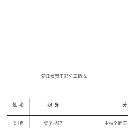
党政负责干部分工情况
姓 名
职 务
分
吴?良
党委书记
主持全面工