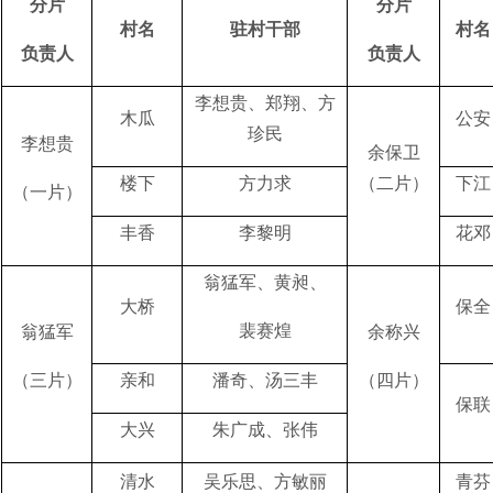
分片
分片
村名
驻村干部
村名
负责人
负责人
李想贵、郑翔、方
木瓜
公安
珍民
李想贵
余保卫
楼下
方力求
（二片）
下江
（一片）
丰香
李黎明
花邓
翁猛军、黄昶、
大桥
保全
裴赛煌
翁猛军
余称兴
（三片）
亲和
潘奇、汤三丰
（四片）
保联
大兴
朱广成、张伟
清水
吴乐思、方敏丽
青芬