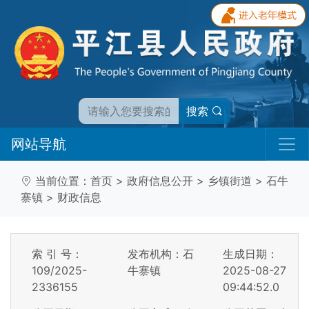
搜索
网站导航
当前位置：
首页
>
政府信息公开
>
乡镇街道
>
石牛
寨镇
>
财政信息
索 引 号：
发布机构：石
生成日期：
109/2025-
牛寨镇
2025-08-27
2336155
09:44:52.0