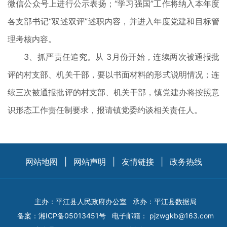
微信公众号上进行公示表扬；“学习强国”工作将纳入本年度
各支部书记“双述双评”述职内容，并进入年度党建和目标管
理考核内容。
3、抓严责任追究。从 3月份开始，连续两次被通报批
评的村支部、机关干部，要以书面材料的形式说明情况；连
续三次被通报批评的村支部、机关干部，镇党建办将按照意
识形态工作责任制要求，报请镇党委约谈相关责任人。
网站地图
|
网站声明
|
友情链接
|
政务热线
主办：平江县人民政府办公室
承办：平江县数据局
备案：
湘ICP备05013451号
电子邮箱：
pjzwgkb@163.com