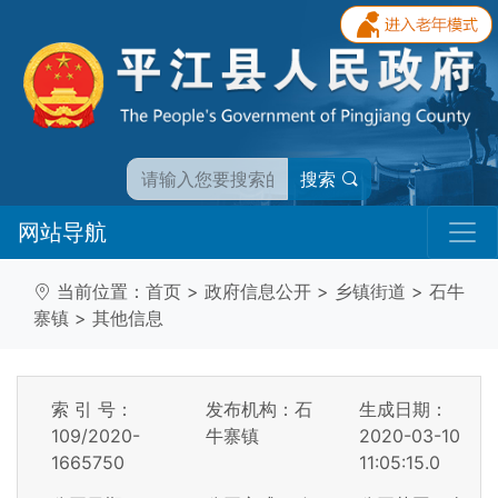
搜索
网站导航
当前位置：
首页
>
政府信息公开
>
乡镇街道
>
石牛
寨镇
>
其他信息
索 引 号：
发布机构：石
生成日期：
109/2020-
牛寨镇
2020-03-10
1665750
11:05:15.0