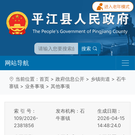
搜索
网站导航
当前位置：
首页
>
政府信息公开
>
乡镇街道
>
石牛
寨镇
>
业务事项
>
其他事项
索 引 号：
发布机构：石
生成日期：
109/2026-
牛寨镇
2026-04-15
2381856
14:48:24.0