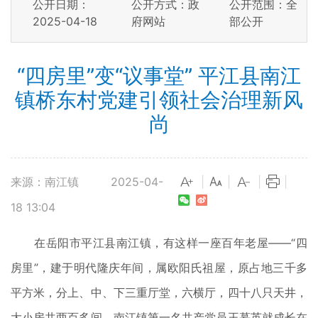
公开日期：
公开方式：政
公开范围：全
2025-04-18
府网站
部公开
“四房里”变“议事堂” 平江县南江
镇桥东村党建引领社会治理新风
尚
来源：南江镇
2025-04-
|
|
|
|
18 13:04
在岳阳市平江县南江镇，有这样一座百年老屋——“四
房里”，建于明代隆庆年间，属欧阳氏祖屋，原占地三千多
平方米，分上、中、下三重厅堂，六横厅，四十八只天井，
大小房共两百多间，南江镇第一名共产党员王慕英就成长在