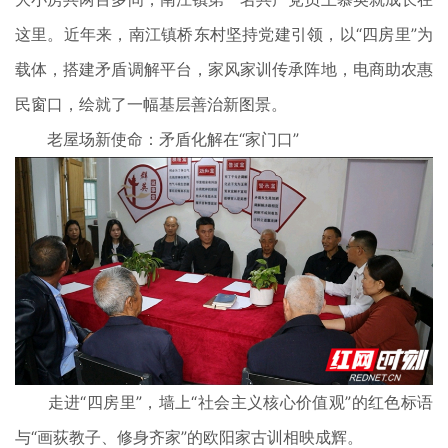
这里。近年来，南江镇桥东村坚持党建引领，以“四房里”为
载体，搭建矛盾调解平台，家风家训传承阵地，电商助农惠
民窗口，绘就了一幅基层善治新图景。
老屋场新使命：矛盾化解在“家门口”
走进“四房里”，墙上“社会主义核心价值观”的红色标语
与“画荻教子、修身齐家”的欧阳家古训相映成辉。