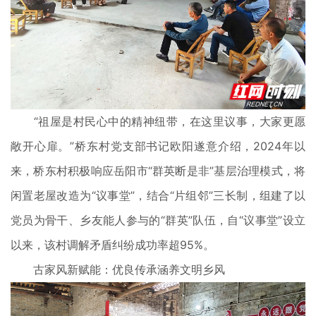
“祖屋是村民心中的精神纽带，在这里议事，大家更愿
敞开心扉。”桥东村党支部书记欧阳遂意介绍，2024年以
来，桥东村积极响应岳阳市“群英断是非”基层治理模式，将
闲置老屋改造为“议事堂”，结合“片组邻”三长制，组建了以
党员为骨干、乡友能人参与的“群英”队伍，自“议事堂”设立
以来，该村调解矛盾纠纷成功率超95%。
古家风新赋能：优良传承涵养文明乡风