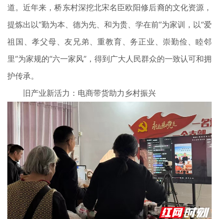
道。近年来，桥东村深挖北宋名臣欧阳修后裔的文化资源，
提炼出以“勤为本、德为先、和为贵、学在前”为家训，以“爱
祖国、孝父母、友兄弟、重教育、务正业、崇勤俭、睦邻
里”为家规的“六一家风”，得到广大人民群众的一致认可和拥
护传承。
旧产业新活力：电商带货助力乡村振兴