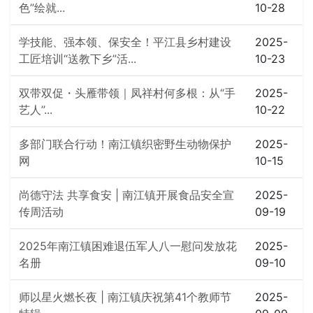
色”绘就...
10-28
学技能、强本领、保安全！平江县乡村建设
2025-
工匠培训“送教下乡”活...
10-23
双带双促・头雁带领｜凤祥村何多根：从“手
2025-
艺人”...
10-22
多部门联合行动！南江镇织密野生动物保护
2025-
网
10-15
尚德守法 共享食安 | 南江镇开展食品安全宣
2025-
传周活动
09-19
2025年南江镇困难退伍军人八一慰问发放花
2025-
名册
09-10
师以星火燃长夜 | 南江镇庆祝第41个教师节
2025-