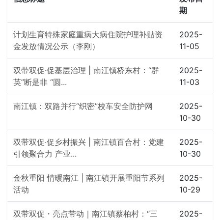
期
计划生育特殊家庭重病大病住院护理补贴资
2025-
金发放情况公示（李刚）
11-05
双带双促·促基层治理 | 南江镇桥东村：“群
2025-
英”断是非 “圆...
11-03
南江镇：双路并行“织密”校车安全防护网
2025-
10-30
双带双促·促乡村振兴 | 南江镇百合村：党建
2025-
引领聚合力 产业...
10-30
金秋重阳 情暖南江 | 南江镇开展重阳节系列
2025-
活动
10-29
双带双促・亮点带动｜南江镇蔡柏村：“三
2025-