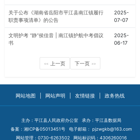
关于公布《湖南省岳阳市平江县南江镇履行
2025-
职责事项清单》的公告
07-07
文明护考 “静”侯佳音 | 南江镇护航中考倡议
2025-
书
06-17
上一页
下一页
<<
>>
网站地图
|
网站声明
|
友情链接
|
政务热线
主办：平江县人民政府办公室
承办：平江县数据局
备案：
湘ICP备05013451号
电子邮箱：
pjzwgkb@163.com
网站管理：0730-6263502
网站标识码：4306260016