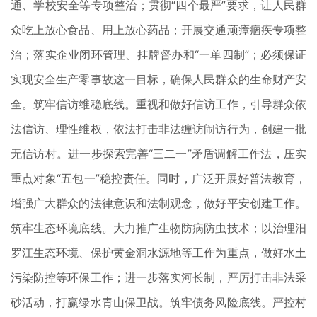
通、学校安全等专项整治；贯彻“四个最严”要求，让人民群
众吃上放心食品、用上放心药品；开展交通顽瘴痼疾专项整
治；落实企业闭环管理、挂牌督办和“一单四制”；必须保证
实现安全生产零事故这一目标，确保人民群众的生命财产安
全。筑牢信访维稳底线。重视和做好信访工作，引导群众依
法信访、理性维权，依法打击非法缠访闹访行为，创建一批
无信访村。进一步探索完善“三二一”矛盾调解工作法，压实
重点对象“五包一”稳控责任。同时，广泛开展好普法教育，
增强广大群众的法律意识和法制观念，做好平安创建工作。
筑牢生态环境底线。大力推广生物防病防虫技术；以治理汨
罗江生态环境、保护黄金洞水源地等工作为重点，做好水土
污染防控等环保工作；进一步落实河长制，严厉打击非法采
砂活动，打赢绿水青山保卫战。筑牢债务风险底线。严控村