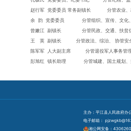
赵行军 党委委员 常务副镇长 分管农业、
余 韵 党委委员 分管组织、宣传、文化、
曾嫩江 副镇长 分管民政、交通、扶贫
王 英 副镇长 分管政法、综治、 协管安
陈军军 人大副主席 分管退役军人事务管理
彭旭红 镇长助理 分管城建、国土规划、规
主办：平江县人民政府办
电子邮箱：
pjzwgkb@16
湘公网安备：4306260