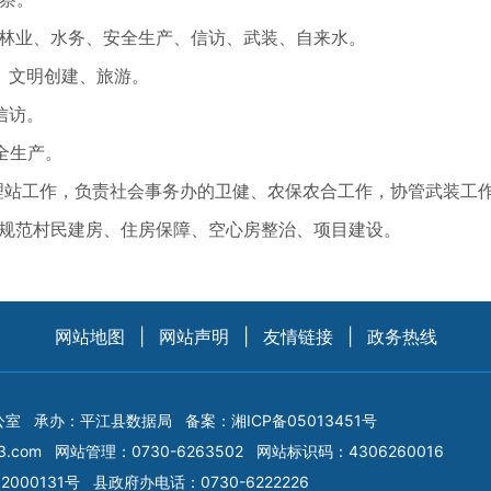
林业、水务、安全生产、信访、武装、自来水。
文明创建、旅游。
信访。
全生产。
站工作，负责社会事务办的卫健、农保农合工作，协管武装工
范村民建房、住房保障、空心房整治、项目建设。
网站地图
|
网站声明
|
友情链接
|
政务热线
公室
承办：平江县数据局
备案：
湘ICP备05013451号
3.com
网站管理：0730-6263502
网站标识码：4306260016
2000131号
县政府办电话：0730-6222226