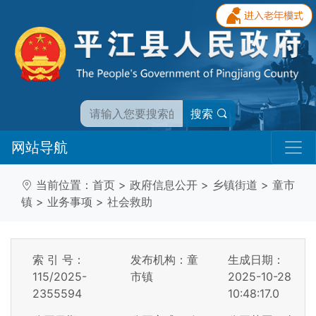
搜索
网站导航
当前位置：
首页
>
政府信息公开
>
乡镇街道
>
童市
镇
>
业务事项
>
社会救助
索 引 号：
发布机构：童
生成日期：
115/2025-
市镇
2025-10-28
2355594
10:48:17.0