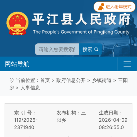
搜索
网站导航
当前位置：
首页
>
政府信息公开
>
乡镇街道
>
三阳
乡
>
人事信息
索 引 号：
发布机构：三
生成日期：
119/2026-
阳乡
2026-04-09
2371940
08:26:55.0