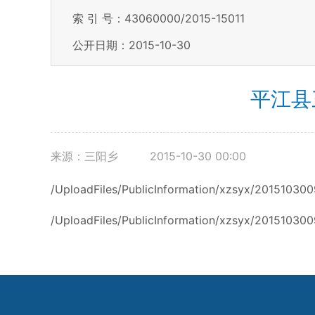
索 引 号：43060000/2015-15011
公开日期：2015-10-30
平江县
来源：三阳乡
2015-10-30 00:00
/UploadFiles/PublicInformation/xzsyx/20151030
/UploadFiles/PublicInformation/xzsyx/2015103