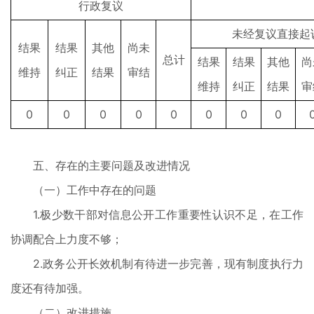
行政复议
未经复议直接起
结果
结果
其他
尚未
总计
结果
结果
其他
尚
维持
纠正
结果
审结
维持
纠正
结果
审
0
0
0
0
0
0
0
0
五、存在的主要问题及改进情况
（一）工作中存在的问题
1.极少数干部对信息公开工作重要性认识不足，在工作
协调配合上力度不够；
2.政务公开长效机制有待进一步完善，现有制度执行力
度还有待加强。
（二）改进措施