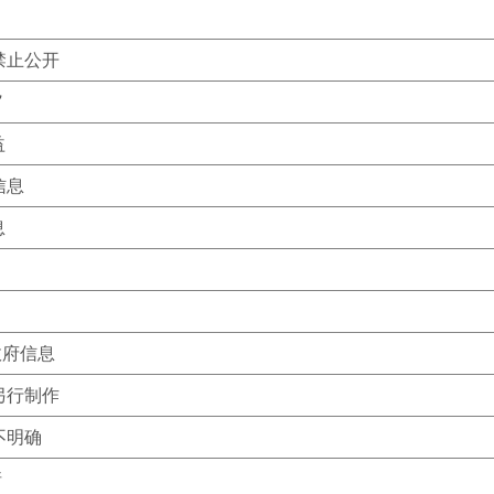
禁止公开
”
益
信息
息
政府信息
另行制作
不明确
请