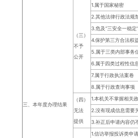
1.属于国家秘密
2.其他法律行政法规
3.危及“三安全一稳定
（三）
4.保护第三方合法权
不予
5.属于三类内部事务
公开
6.属于四类过程性信
7.属于行政执法案卷
8.属于行政查询事项
1.本机关不掌握相关
（四）
三、本年度办理结果
无法
2.没有现成信息需要
提供
3.补正后申请内容仍
1.信访举报投诉类申