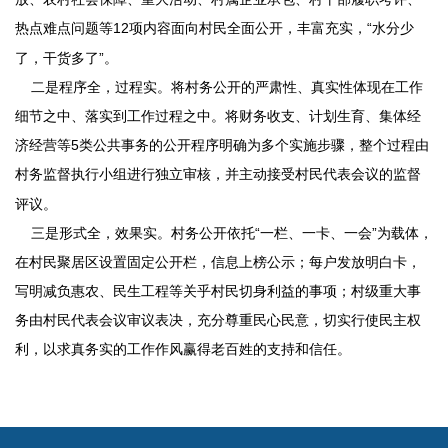
热点难点问题等
12
项内容面向村民全面公开，丰富充实，“水分少
了，干货多了”。
二是程序全，过程实。将村务公开的严肃性、真实性体现在工作
细节之中、落实到工作过程之中。将财务收支、计划生育、集体经
济经营等
5
类公共事务的公开程序明确为多个实施步骤，整个过程由
村务监督执行小组进行独立审核，并主动接受村民代表会议的监督
评议。
三是形式全，效果实。村务公开依托“一栏、一卡、一会”为载体，
在村民聚居区设置固定公开栏，信息上榜公示；每户发放明白卡，
写明减负惠农、民生工程等关乎村民切身利益的事项；村级重大事
务由村民代表会议审议表决，充分尊重民心民意，切实行使民主权
利，以求真务实的工作作风赢得老百姓的支持和信任。