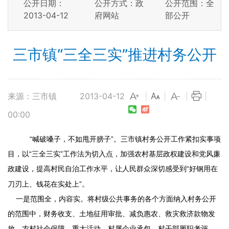
公开日期：
公开方式：政
公开范围：全
2013-04-12
府网站
部公开
三市镇“三全三实”推进村务公开
来源：三市镇
2013-04-12
|
|
|
|
00:00
“喊破嗓子，不如甩开膀子”。三市镇村务公开工作紧扣实事项
目，以“三全三实”工作法为切入点，加强农村基层政权建设和党风廉
政建设，提高村民自治工作水平，让人民群众深切感受到“好钢用在
刀刃上、钱花在实处上”。
一是范围全，内容实。将村级公共事务的各个方面纳入村务公开
的范围中，财务收支、土地征用审批、减负惠农、救灾救济款物发
放、农村社会保障、重大活动、村属企业承包、村干部履职考评、