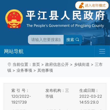
搜索
网站导航
当前位置：
首页
>
政府信息公开
>
乡镇街道
>
三市
镇
>
业务事项
>
其他事项
索 引 号：
发布机构：三
生成日期：
120/2022-
市镇
2022-03-22
1921739
14:55:29.0