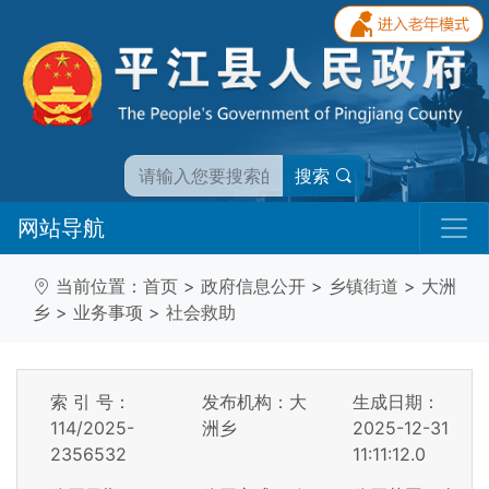
搜索
网站导航
当前位置：
首页
>
政府信息公开
>
乡镇街道
>
大洲
乡
>
业务事项
>
社会救助
索 引 号：
发布机构：大
生成日期：
114/2025-
洲乡
2025-12-31
2356532
11:11:12.0