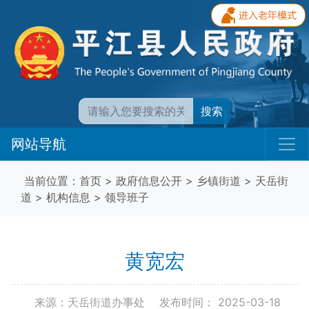
搜索
网站导航
当前位置：
首页
>
政府信息公开
>
乡镇街道
>
天岳街
道
>
机构信息
>
领导班子
黄宽宏
来源：天岳街道办事处
发布时间： 2025-03-18