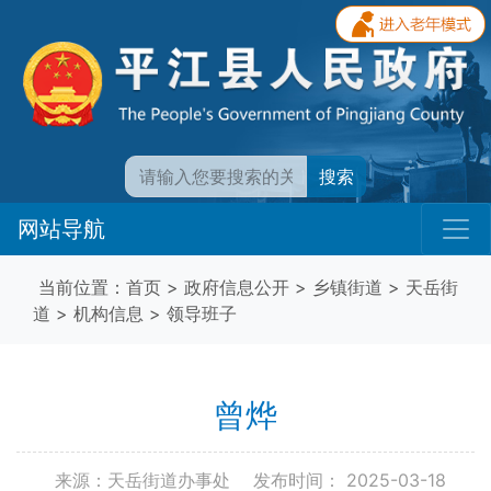
搜索
网站导航
当前位置：
首页
>
政府信息公开
>
乡镇街道
>
天岳街
道
>
机构信息
>
领导班子
曾烨
来源：天岳街道办事处
发布时间： 2025-03-18