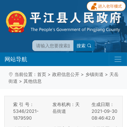
搜索
网站导航
当前位置：
首页
>
政府信息公开
>
乡镇街道
>
天岳
街道
>
其他信息
索 引 号：
发布机构：天
生成日期：
5346/2021-
岳街道
2021-09-30
1879590
08:46:42.0