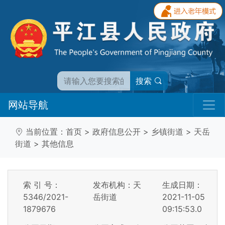
搜索
网站导航
当前位置：
首页
>
政府信息公开
>
乡镇街道
>
天岳
街道
>
其他信息
索 引 号：
发布机构：天
生成日期：
5346/2021-
岳街道
2021-11-05
1879676
09:15:53.0