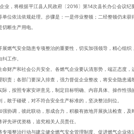
可”的企业，将根据平江县人民政府〔2016〕第14次县长办公会
等单位依法依规处理。步骤是：一是停业整顿；二经整顿仍未获
是切断生产用电。
开展燃气安全隐患专项整治的重要性，切实加强领导，精心组织
自纠工作。
生命财产和社会公共安全。各燃气企业要认清形势，端正态度，
理职责；各部门要深入排查，强力督促企业整改，将安全隐患遏
实际，按照专家安评意见，制定目标明确、内容具体、操作性强
则，敢于碰硬，对不符合安全生产标准的，坚决整治到位。
加强协调，彼此联动，形成合力，积极有效地开展执法检查，及
终评先评优资格，追究相关人员责任。
将专项整治行动与建立健全燃气安全管理制度、促进燃气企业依