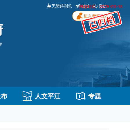
无障碍浏览
微博
微信
归档时间：2026-03-18
发布
人文平江
专题