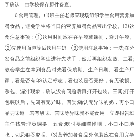
字确认，由学校保存原件备查。
6.食用管理。(1)班主任老师应现场组织学生食用营养加
餐食品，避免学生将当日的营养加餐食品带出学校。(2)饮
食注意事项：①饮用时间应在在早餐或课间，避开午餐。
②先使用面包等后饮用牛奶。③使用注意事项：一洗;在分
发食品之前组织学生进行先洗手，然后再组织发放。二看;
教会学生在拿到食品时先看保质期、生产日期、看生产厂
家，看是否有QS认定标志，看包装是否完好，有无破损、
涨包、漏汁现象，确认没有问题后再打开包装。三闻;打开
包装以后，先闻有无异味。四尝;确认无异味的奶，再小口
品尝味道，若有酸味、苦味等异味就不能食用，立即报告班
主任找管理员调换。五食;吃时要细嚼慢咽，小口小口地
吃，切忌狼吞虎咽。(3)营养加餐食品外包装应在食用完毕