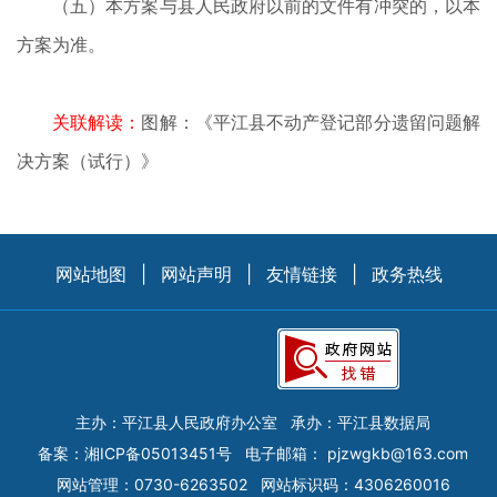
（五）本方案与县人民政府以前的文件有冲突的，以本
方案为准。
关联解读：
图解：《平江县不动产登记部分遗留问题解
决方案（试行）》
网站地图
|
网站声明
|
友情链接
|
政务热线
主办：平江县人民政府办公室
承办：平江县数据局
备案：
湘ICP备05013451号
电子邮箱：
pjzwgkb@163.com
网站管理：0730-6263502
网站标识码：4306260016