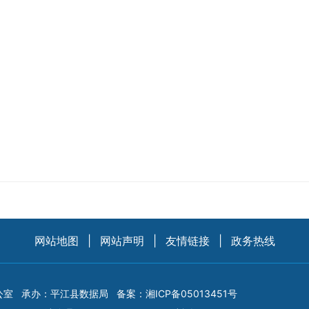
网站地图
|
网站声明
|
友情链接
|
政务热线
公室
承办：平江县数据局
备案：
湘ICP备05013451号