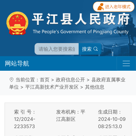
搜索
网站导航
当前位置：
首页
>
政府信息公开
>
县政府直属事业
单位
>
平江高新技术产业开发区
>
其他信息
索 引 号：
发布机构：平
生成日期：
12/2024-
江高新区
2024-10-09
2233573
08:25:13.0