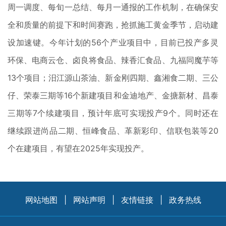
周一调度、每旬一总结、每月一通报的工作机制，在确保安
全和质量的前提下和时间赛跑，抢抓施工黄金季节，启动建
设加速键。今年计划的56个产业项目中，目前已投产多灵
环保、电商云仓、卤良将食品、辣香汇食品、九福同魔芋等
13个项目；汨江源山茶油、新金刚四期、鑫湘食二期、三公
仔、荣泰三期等16个新建项目和金迪地产、金搪新材、昌泰
三期等7个续建项目，预计年底可实现投产9个。同时还在
继续跟进尚品二期、恒峰食品、革新彩印、信联包装等20
个在建项目，有望在2025年实现投产。
网站地图
|
网站声明
|
友情链接
|
政务热线