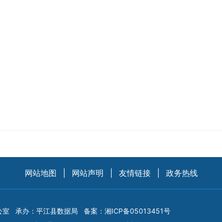
网站地图
|
网站声明
|
友情链接
|
政务热线
公室
承办：平江县数据局
备案：
湘ICP备05013451号