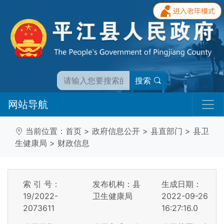
搜索
网站导航
当前位置：
首页
>
政府信息公开
>
县直部门
>
县卫
生健康局
>
财政信息
索 引 号：
发布机构：县
生成日期：
19/2022-
卫生健康局
2022-09-26
2073611
16:27:16.0