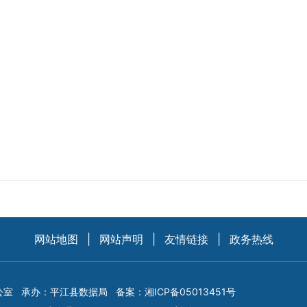
网站地图
|
网站声明
|
友情链接
|
政务热线
公室
承办：平江县数据局
备案：
湘ICP备05013451号