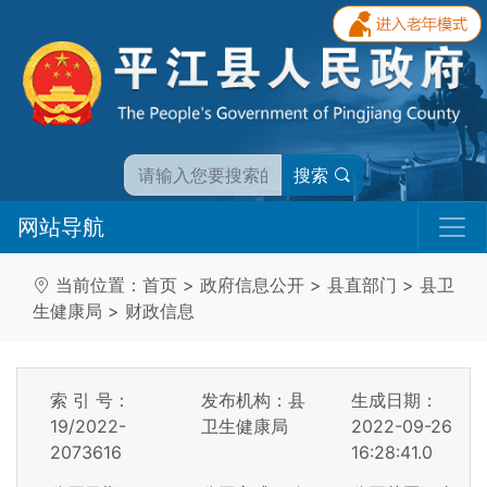
搜索
网站导航
当前位置：
首页
>
政府信息公开
>
县直部门
>
县卫
生健康局
>
财政信息
索 引 号：
发布机构：县
生成日期：
19/2022-
卫生健康局
2022-09-26
2073616
16:28:41.0