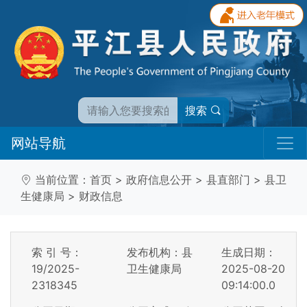
搜索
网站导航
当前位置：
首页
>
政府信息公开
>
县直部门
>
县卫
生健康局
>
财政信息
索 引 号：
发布机构：县
生成日期：
19/2025-
卫生健康局
2025-08-20
2318345
09:14:00.0