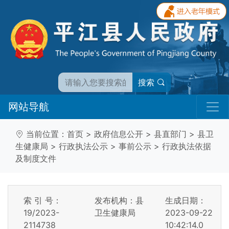
搜索
网站导航
当前位置：
首页
>
政府信息公开
>
县直部门
>
县卫
生健康局
>
行政执法公示
>
事前公示
>
行政执法依据
及制度文件
索 引 号：
发布机构：县
生成日期：
19/2023-
卫生健康局
2023-09-22
2114738
10:42:14.0