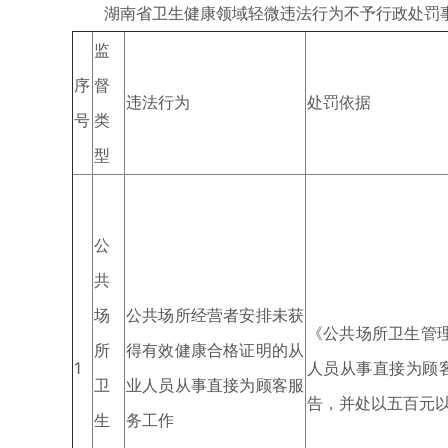
湖南省卫生健康领域轻微违法行为不予行政处罚事
监
序
督
违法行为
处罚依据
号
类
型
公
共
场
公共场所经营者安排未获
《公共场所卫生管
所
得有效健康合格证明的从
1
人员从事直接为顾
卫
业人员从事直接为顾客服
告，并处以五百元
生
务工作