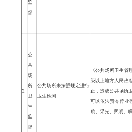
监
督
公
共
《公共场所卫生管
场
级以上地方人民政
所
公共场所未按照规定进行
2
正，造成公共场所
卫
卫生检测
可以依法责令停业
生
质、采光、照明、
监
督