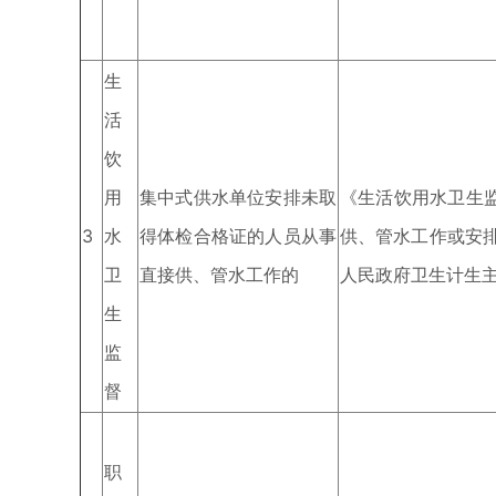
生
活
饮
用
集中式供水单位安排未取
《生活饮用水卫生
3
水
得体检合格证的人员从事
供、管水工作或安
卫
直接供、管水工作的
人民政府卫生计生主
生
监
督
职