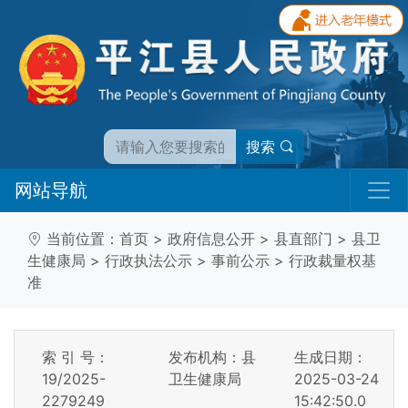
搜索
网站导航
当前位置：
首页
>
政府信息公开
>
县直部门
>
县卫
生健康局
>
行政执法公示
>
事前公示
>
行政裁量权基
准
索 引 号：
发布机构：县
生成日期：
19/2025-
卫生健康局
2025-03-24
2279249
15:42:50.0