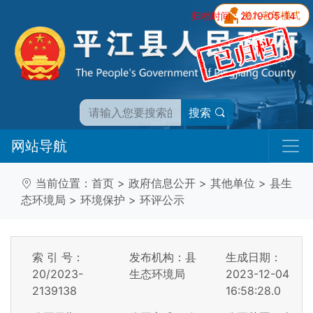
归档时间：2019-05-14
搜索
网站导航
当前位置：
首页
>
政府信息公开
>
其他单位
>
县生
态环境局
>
环境保护
>
环评公示
索 引 号：
发布机构：县
生成日期：
20/2023-
生态环境局
2023-12-04
2139138
16:58:28.0