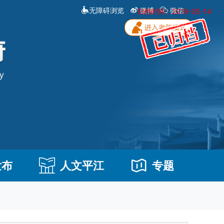
无障碍浏览
微博
微信
归档时间：2019-05-14
发布
人文平江
专题