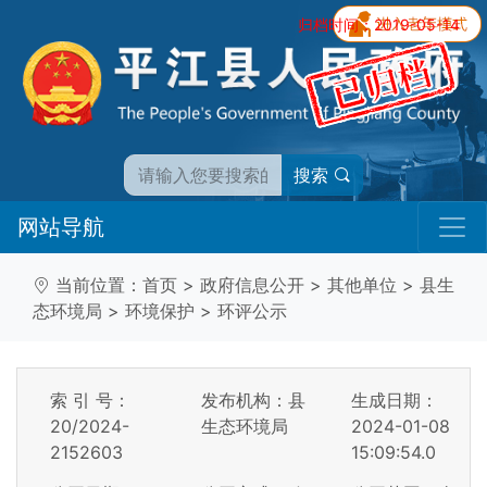
归档时间：2019-05-14
搜索
网站导航
当前位置：
首页
>
政府信息公开
>
其他单位
>
县生
态环境局
>
环境保护
>
环评公示
索 引 号：
发布机构：县
生成日期：
20/2024-
生态环境局
2024-01-08
2152603
15:09:54.0