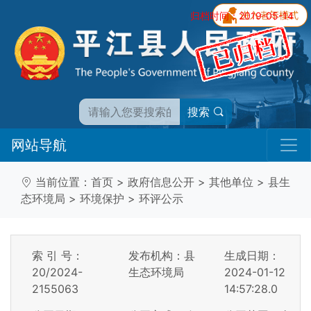
归档时间：2019-05-14
搜索
网站导航
当前位置：
首页
>
政府信息公开
>
其他单位
>
县生
态环境局
>
环境保护
>
环评公示
索 引 号：
发布机构：县
生成日期：
20/2024-
生态环境局
2024-01-12
2155063
14:57:28.0