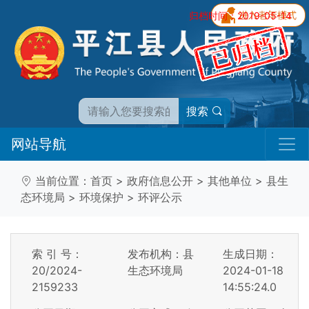
归档时间：2019-05-14
搜索
网站导航
当前位置：
首页
>
政府信息公开
>
其他单位
>
县生
态环境局
>
环境保护
>
环评公示
索 引 号：
发布机构：县
生成日期：
20/2024-
生态环境局
2024-01-18
2159233
14:55:24.0