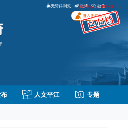
无障碍浏览
微博
微信
归档时间：2019-05-14
发布
人文平江
专题