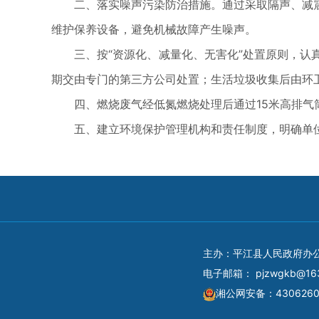
二、落实噪声污染防治措施。通过采取隔声、减震
维护保养设备，避免机械故障产生噪声。
三、按“资源化、减量化、无害化”处置原则，认真
期交由专门的第三方公司处置；生活垃圾收集后由环
四、燃烧废气经低氮燃烧处理后通过15米高排气
五、建立环境保护管理机构和责任制度，明确单位
主办：平江县人民政府办
电子邮箱：
pjzwgkb@16
湘公网安备：4306260