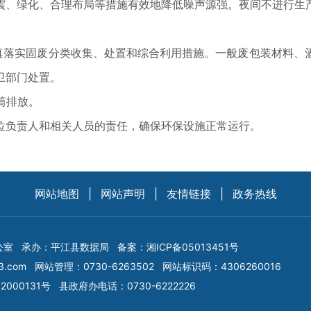
、绿化、合理布局等措施有效地降低噪声源强。夜间不进行生产
落实固废分类收集、处置和综合利用措施。一般废包装材料、
卫部门处置。
筒排放。
负责人和相关人员的责任，确保环保设施正常运行。
网站地图
|
网站声明
|
友情链接
|
政务热线
公室
承办：平江县数据局
备案：
湘ICP备05013451号
3.com
网站管理：0730-6263502
网站标识码：4306260016
2000131号
县政府办电话：0730-6222226