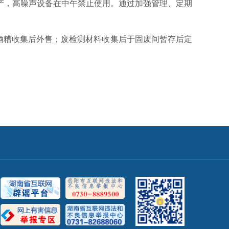
，高噪声设备在中午禁止使用。通过加强管理、定期
酒糟收集后外售；废检测材料收集后于固废间暂存后定