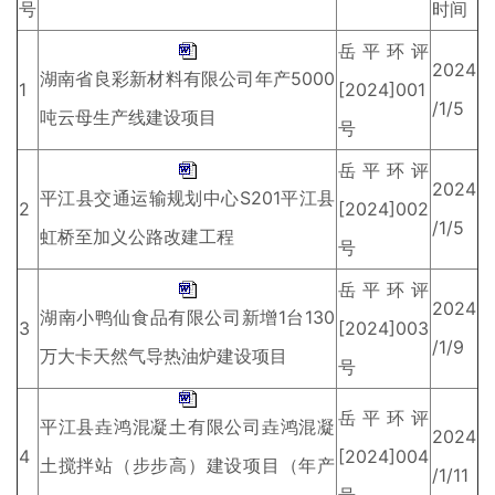
号
时间
岳平环评
2024
湖南省良彩新材料有限公司年产5000
1
[2024]001
/1/5
吨云母生产线建设项目
号
岳平环评
2024
平江县交通运输规划中心S201平江县
2
[2024]002
/1/5
虹桥至加义公路改建工程
号
岳平环评
2024
湖南小鸭仙食品有限公司新增1台130
3
[2024]003
/1/9
万大卡天然气导热油炉建设项目
号
岳平环评
平江县垚鸿混凝土有限公司垚鸿混凝
2024
4
[2024]004
土搅拌站（步步高）建设项目（年产
/1/11