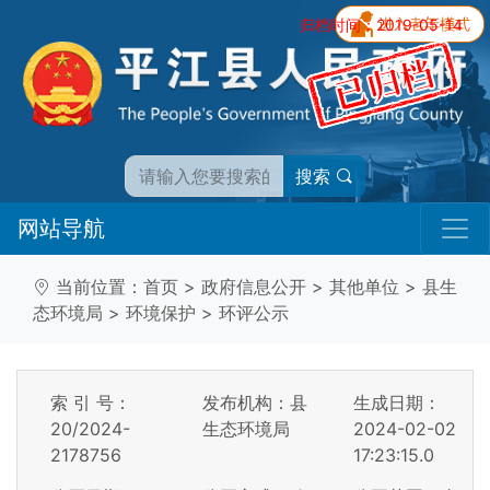
归档时间：2019-05-14
搜索
网站导航
当前位置：
首页
>
政府信息公开
>
其他单位
>
县生
态环境局
>
环境保护
>
环评公示
索 引 号：
发布机构：县
生成日期：
20/2024-
生态环境局
2024-02-02
2178756
17:23:15.0