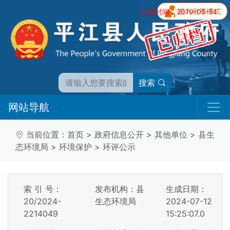
归档时间：2019-05-14
搜索
网站导航
当前位置：
首页
>
政府信息公开
>
其他单位
>
县生
态环境局
>
环境保护
>
环评公示
索 引 号：
发布机构：县
生成日期：
20/2024-
生态环境局
2024-07-12
2214049
15:25:07.0