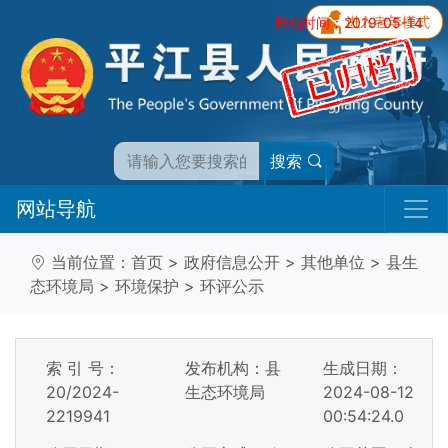
归档时间：2019-05-14
搜索
网站导航
当前位置：
首页
>
政府信息公开
>
其他单位
>
县生
态环境局
>
环境保护
>
环评公示
索 引 号：
发布机构：县
生成日期：
20/2024-
生态环境局
2024-08-12
2219941
00:54:24.0