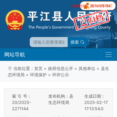
归档时间：2019-05-14
搜索
网站导航
当前位置：
首页
>
政府信息公开
>
其他单位
>
县生
态环境局
>
环境保护
>
环评公示
索 引 号：
发布机构：县
生成日期：
20/2025-
生态环境局
2025-02-17
2271144
17:13:54.0