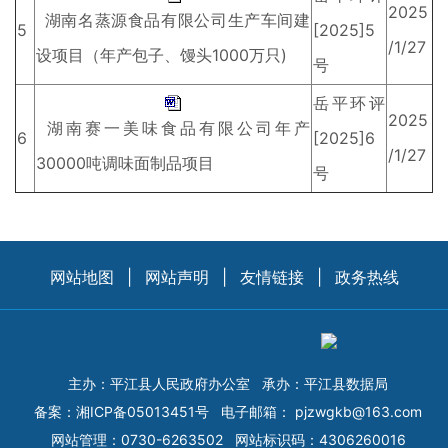
2025
湖南名蒸源食品有限公司生产车间建
5
[2025]5
/1/27
设项目（年产包子、馒头1000万只)
号
岳平环评
2025
湖南赛一美味食品有限公司年产
6
[2025]6
/1/27
30000吨调味面制品项目
号
网站地图
|
网站声明
|
友情链接
|
政务热线
主办：平江县人民政府办公室
承办：平江县数据局
备案：
湘ICP备05013451号
电子邮箱：
pjzwgkb@163.com
网站管理：0730-6263502
网站标识码：4306260016